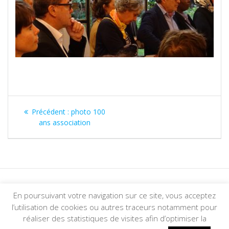
Précédent :
photo 100
ans association
En poursuivant votre navigation sur ce site, vous acceptez
© 2026 Foyer Tolbiac. Construit avec WordPress et le
thème
l’utilisation de cookies ou autres traceurs notamment pour
Mesmerize
réaliser des statistiques de visites afin d’optimiser la