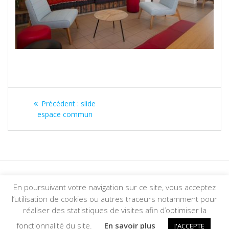
Précédent :
slide
espace commun
En poursuivant votre navigation sur ce site, vous acceptez
© 2026 Foyer Tolbiac. Construit avec WordPress et le
thème
l’utilisation de cookies ou autres traceurs notamment pour
Mesmerize
réaliser des statistiques de visites afin d’optimiser la
fonctionnalité du site.
En savoir plus
J'ACCEPTE