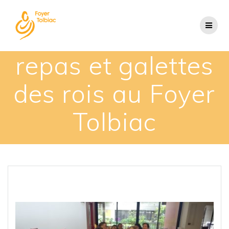
repas et galettes
des rois au Foyer
Tolbiac