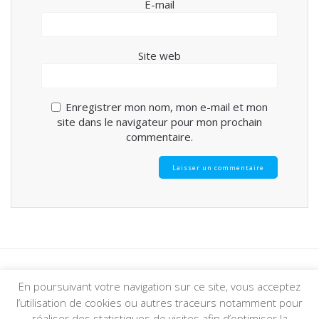
E-mail
Site web
Enregistrer mon nom, mon e-mail et mon
site dans le navigateur pour mon prochain
commentaire.
En poursuivant votre navigation sur ce site, vous acceptez
© 2026 Foyer Tolbiac. Construit avec WordPress et le
thème
l’utilisation de cookies ou autres traceurs notamment pour
Mesmerize
réaliser des statistiques de visites afin d’optimiser la