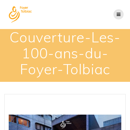
Couverture-Les-
100-ans-du-
Foyer-Tolbiac