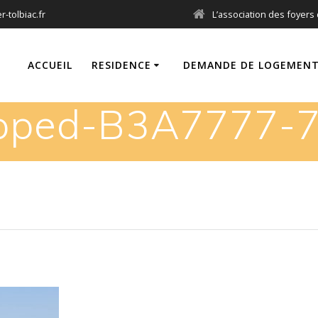
-tolbiac.fr
L’association des foyers 
ACCUEIL
RESIDENCE
DEMANDE DE LOGEMEN
pped-B3A7777-7