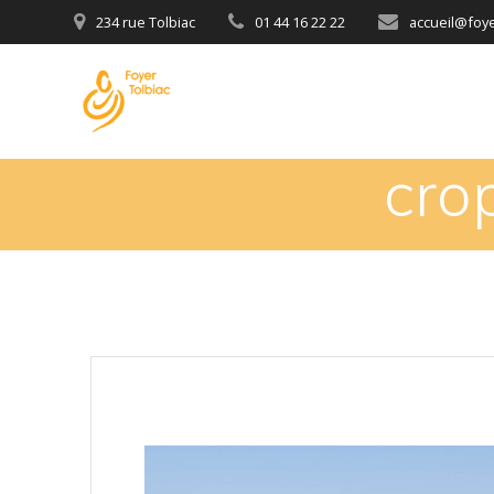
234 rue Tolbiac
01 44 16 22 22
accueil@foyer
cro