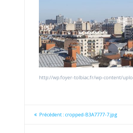
http://wp.foyer-tolbiac.fr/wp-content/up
Précédent :
cropped-B3A7777-7.jpg