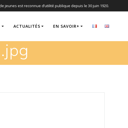
de jeunes est reconnue d’utilité publique depuis le 30 juin 1920.
T
ACTUALITÉS
EN SAVOIR+
.jpg