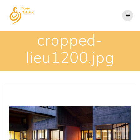
cropped-
lieu1200.jpg