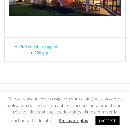
Précédent :
cropped-
lieu1200.jpg
En poursuivant votre navigation sur ce site, vous acceptez
© 2026 Foyer Tolbiac. Construit avec WordPress et le
thème
l’utilisation de cookies ou autres traceurs notamment pour
Mesmerize
réaliser des statistiques de visites afin d’optimiser la
fonctionnalité du site.
En savoir plus
J'ACCEPTE