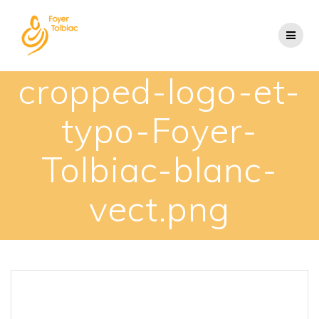
cropped-logo-et-
typo-Foyer-
Tolbiac-blanc-
vect.png