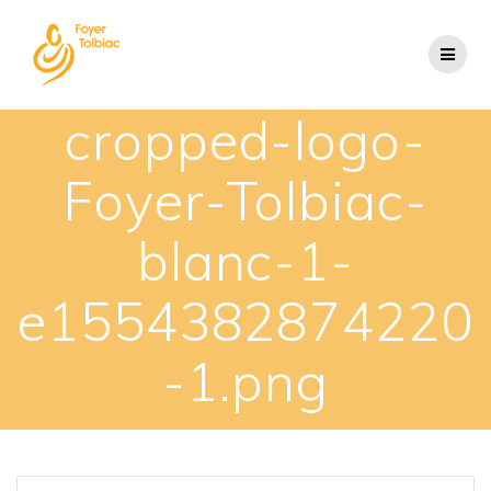
cropped-logo-
Foyer-Tolbiac-
blanc-1-
e1554382874220
-1.png