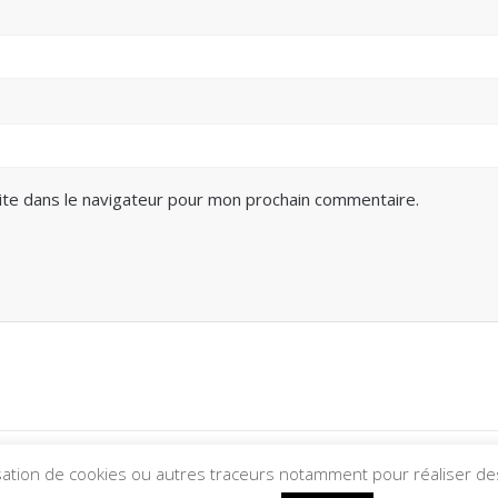
ite dans le navigateur pour mon prochain commentaire.
isation de cookies ou autres traceurs notamment pour réaliser des s
6 Foyer Tolbiac. Construit avec WordPress et le
thème Mes