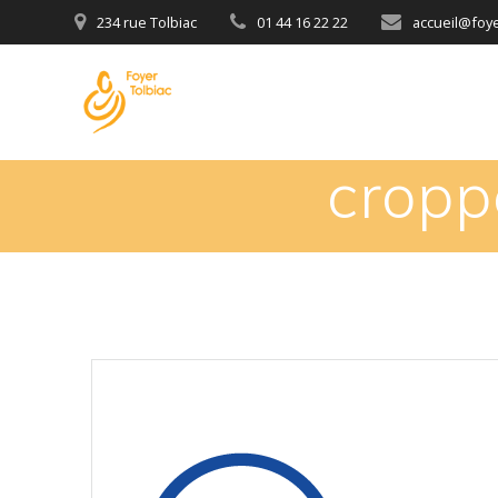
234 rue Tolbiac
01 44 16 22 22
accueil@foyer
crop