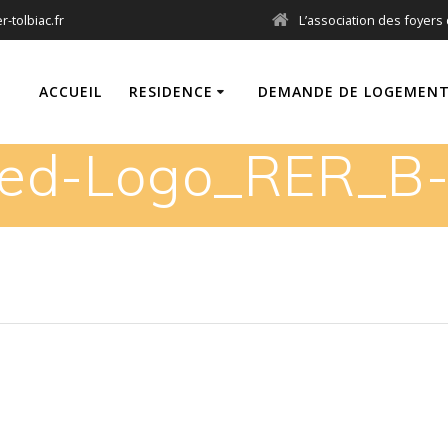
-tolbiac.fr
L’association des foyers 
ACCUEIL
RESIDENCE
DEMANDE DE LOGEMEN
ped-Logo_RER_B-