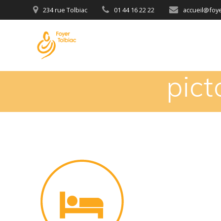
234 rue Tolbiac
01 44 16 22 22
accueil@foyer
pic