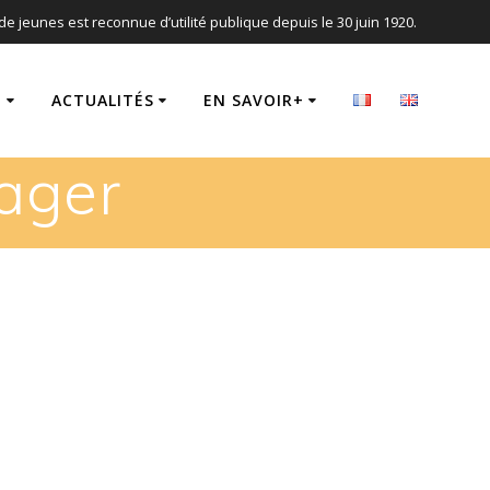
de jeunes est reconnue d’utilité publique depuis le 30 juin 1920.
T
ACTUALITÉS
EN SAVOIR+
ager