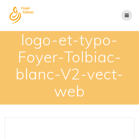
logo-et-typo-
Foyer-Tolbiac-
blanc-V2-vect-
web