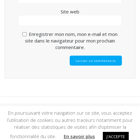
Site web
Enregistrer mon nom, mon e-mail et mon
site dans le navigateur pour mon prochain
commentaire.
En poursuivant votre navigation sur ce site, vous acceptez
© 2026 Foyer Tolbiac. Construit avec WordPress et le
thème
l’utilisation de cookies ou autres traceurs notamment pour
Mesmerize
réaliser des statistiques de visites afin d’optimiser la
fonctionnalité du site.
En savoir plus
J'ACCEPTE