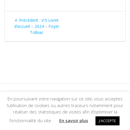
Précédent :
V:5 Livret
d’accueil – 2024 – Foyer
Tolbiac
En poursuivant votre navigation sur ce site, vous acceptez
© 2026 Foyer Tolbiac. Construit avec WordPress et le
thème
l’utilisation de cookies ou autres traceurs notamment pour
Mesmerize
réaliser des statistiques de visites afin d’optimiser la
fonctionnalité du site.
En savoir plus
J'ACCEPTE